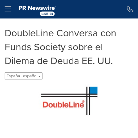
Declaración de accesibilidad
Saltar la navegación
Hamburger menu
DoubleLine Conversa con
Funds Society sobre el
Dilema de Deuda EE. UU.
España - español