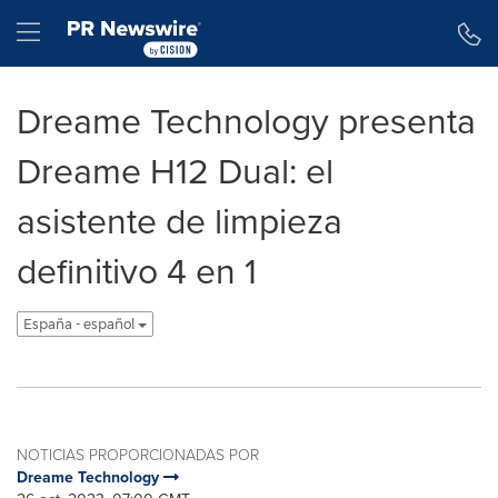
Declaración de accesibilidad
Saltar la navegación
Hamburger menu
Dreame Technology presenta
Dreame H12 Dual: el
asistente de limpieza
definitivo 4 en 1
España - español
NOTICIAS PROPORCIONADAS POR
Dreame Technology