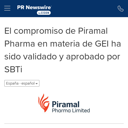
Declaración de accesibilidad
Saltar la navegación
Hamburger menu
El compromiso de Piramal
Pharma en materia de GEI ha
sido validado y aprobado por
SBTi
España - español