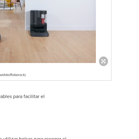
wsfoto/Roborock)
bles para facilitar el
utilizar bolsas para recoger el