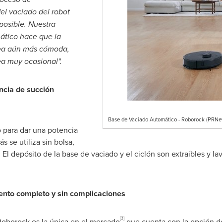
el vaciado del robot
 posible. Nuestra
ático hace que la
sea aún más cómoda,
ea muy ocasional".
ncia de succión
Base de Vaciado Automático - Roborock (PRNe
o para dar una potencia
s se utiliza sin bolsa,
El depósito de la base de vaciado y el ciclón son extraíbles y lava
ento completo y sin complicaciones
[3]
Roborock es la única en el mercado
que cuenta con la opción de 