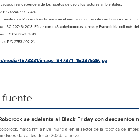
e vaciado real dependerá de los hábitos de uso y los factores ambientales.
 2 PfG Q2807-04.2020.
utomático de Roborock es la única en el mercado compatible con bolsa y con ciclón
as ISO 20743: 2013. Eficaz contra Staphylococcus aureus y Escherichia coli más del
as IEC 62885-2: 2016.
mas PfG 2753 / 02.21.
om/media/1573831/image_847371_15237539.jpg
 fuente
Roborock se adelanta al Black Friday con descuentos 
Roborock, marca Nº1 a nivel mundial en el sector de la robótica de limpi
unidades de ventas desde 2023, refuerza...