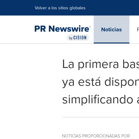
Declaración de accesibilidad
Saltar la navegación
Volver a los sitios globales
Noticias
La primera ba
ya está dispo
simplificando 
NOTICIAS PROPORCIONADAS POR