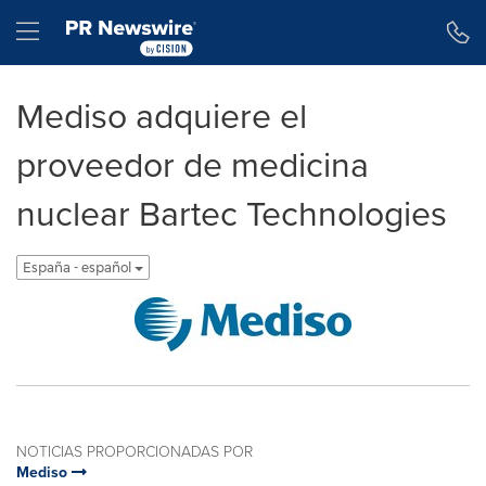
Declaración de accesibilidad
Saltar la navegación
Hamburger menu
Mediso adquiere el
proveedor de medicina
nuclear Bartec Technologies
España - español
NOTICIAS PROPORCIONADAS POR
Mediso