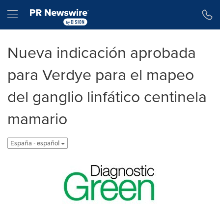
Declaración de accesibilidad
Saltar la navegación
Hamburger menu
Nueva indicación aprobada
para Verdye para el mapeo
del ganglio linfático centinela
mamario
España - español