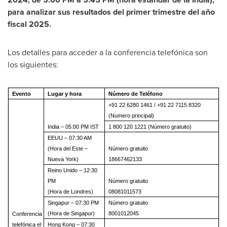
para analizar sus resultados del primer trimestre del año
fiscal 2025.
Los detalles para acceder a la conferencia telefónica son
los siguientes:
Evento
Lugar y hora
Número de Teléfono
+91 22 6280 1461 / +91 22 7115 8320
(Numero principal)
India – 05:00 PM IST
1 800 120 1221 (Número gratuito)
EEUU – 07:30 AM
(Hora del Este –
Número gratuito
Nueva York)
18667462133
Reino Unido – 12:30
PM
Número gratuito
(Hora de Londres)
08081011573
Singapur – 07:30 PM
Número gratuito
(Hora de Singapur)
8001012045
Conferencia
telefónica el
Hong Kong – 07:30