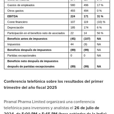
Gastos de empleados
580
496
17 %
Otros gastos
493
494
0 %
EBITDA
224
171
31 %
Coste financiero
107
119
(10) %
Depreciación
185
174
6 %
Participación en el beneficio neto de asociados
22
14
56 %
Beneficio antes de impuestos
(45)
(107)
NA
Impuestos
44
(9)
NA
Beneficio después de impuestos
(89)
(99)
NA
Partidas excepcionales
0
0
NA
Beneficio neto después de impuestos
después de partidas excepcionales
(89)
(99)
NA
Conferencia telefónica sobre los resultados del primer
trimestre del año fiscal 2025
Piramal Pharma Limited organizará una conferencia
telefónica para inversores y analistas el
26 de julio de
2024, de
5:00 PM
a
5:45 PM
(hora estándar de la
India
),