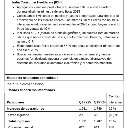
India Consumer Healthcare (ICH):
Agregamos 7 nuevos productos y 10 nuevos SKU a nuestra cartera
durante el primer trimestre del año fiscal 2025
Continuamos invirtiendo en medios y gastos comerciales para impulsar el
crecimiento de las marcas líderes. Las marcas líderes crecieron un 19 %
interanual en el primer trimestre del año fiscal 2025 y contribuyen con el 48
% de las ventas de ICH
Incluimos a CIR (marca de atención geriátrica) en nuestra lista de marcas
líderes que ahora consta de Little's, Lacto Calamine, Polycrol, Tetmosol, i-
range y CIR
El comercio electrónico creció un 37 % interanual en el primer trimestre del
año fiscal 2025
Buscamos ampliar nuestro alcance en el comercio general y también
estamos fortaleciendo nuestra presencia en canales alternativos de
distribución, incluidos el comercio electrónico y el comercio moderno
Estado de resultados consolidado
(en ₹ Cr. o como se indica)
Estados financieros informados
Cambio
Particulares
Q1FY25
Q1FY24
interanual
Ingresos de operaciones
1.951
1.749
12 %
Otros ingresos
20
38
(49) %
Total ingresos
1.971
1.787
10 %
Coste de material
674
627
8 %