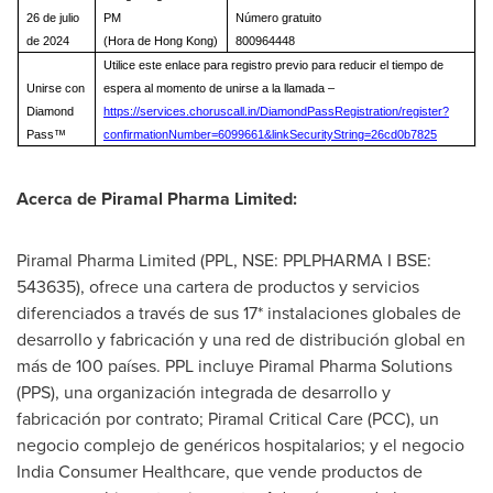
26 de julio
PM
Número gratuito
de 2024
(Hora de Hong Kong)
800964448
Utilice este enlace para registro previo para reducir el tiempo de
Unirse con
espera al momento de unirse a la llamada –
Diamond
https://services.choruscall.in/DiamondPassRegistration/register?
Pass™
confirmationNumber=6099661&linkSecurityString=26cd0b7825
Acerca de Piramal Pharma Limited:
Piramal Pharma Limited (PPL, NSE: PPLPHARMA I BSE:
543635), ofrece una cartera de productos y servicios
diferenciados a través de sus 17* instalaciones globales de
desarrollo y fabricación y una red de distribución global en
más de 100 países. PPL incluye Piramal Pharma Solutions
(PPS), una organización integrada de desarrollo y
fabricación por contrato; Piramal Critical Care (PCC), un
negocio complejo de genéricos hospitalarios; y el negocio
India Consumer Healthcare, que vende productos de