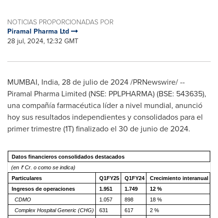
NOTICIAS PROPORCIONADAS POR
Piramal Pharma Ltd
28 jul, 2024, 12:32 GMT
MUMBAI, India
,
28 de julio de 2024
/PRNewswire/ --
Piramal Pharma Limited (NSE: PPLPHARMA) (BSE: 543635),
una compañía farmacéutica líder a nivel mundial, anunció
hoy sus resultados independientes y consolidados para el
primer trimestre (1T) finalizado el 30 de junio de 2024.
Datos financieros consolidados destacados
(en ₹ Cr. o como se indica)
Particulares
Q1FY25
Q1FY24
Crecimiento interanual
Ingresos de operaciones
1.951
1.749
12 %
CDMO
1.057
898
18 %
Complex Hospital Generic (CHG)
631
617
2 %