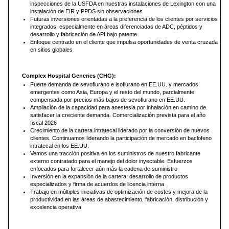
inspecciones de la USFDA en nuestras instalaciones de Lexington con una
instalación de EIR y PPDS sin observaciones
Futuras inversiones orientadas a la preferencia de los clientes por servicios
integrados, especialmente en áreas diferenciadas de ADC, péptidos y
desarrollo y fabricación de API bajo patente
Enfoque centrado en el cliente que impulsa oportunidades de venta cruzada
en sitios globales
Complex Hospital Generics (CHG):
Fuerte demanda de sevoflurano e isoflurano en EE.UU. y mercados
emergentes como Asia, Europa y el resto del mundo, parcialmente
compensada por precios más bajos de sevoflurano en EE.UU.
Ampliación de la capacidad para anestesia por inhalación en camino de
satisfacer la creciente demanda. Comercialización prevista para el año
fiscal 2026
Crecimiento de la cartera intratecal liderado por la conversión de nuevos
clientes. Continuamos liderando la participación de mercado en baclofeno
intratecal en los EE.UU.
Vemos una tracción positiva en los suministros de nuestro fabricante
externo contratado para el manejo del dolor inyectable. Esfuerzos
enfocados para fortalecer aún más la cadena de suministro
Inversión en la expansión de la cartera: desarrollo de productos
especializados y firma de acuerdos de licencia interna
Trabajo en múltiples iniciativas de optimización de costes y mejora de la
productividad en las áreas de abastecimiento, fabricación, distribución y
excelencia operativa