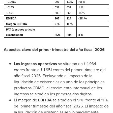
CDMO
997
1.057
(6) %
CHG
637
631
1 %
PCH
302
263
15 %
EBITDA
165
224
(26) %
Margen EBITDA
9 %
11 %
PAT (después artículo
excepcional)
(82)
(89)
8 %
Aspectos clave del primer trimestre del año fiscal 2026
Los ingresos operativos
se situaron en ₹ 1.934
crores frente a ₹
1.951 crores
del primer trimestre del
año fiscal 2025. Excluyendo el impacto de la
liquidación de existencias en uno de los principales
productos CDMO, el crecimiento interanual de los
ingresos se situó en los primeros dos dígitos.
El margen de
EBITDA
se situó en el 9 %, frente al 11 %
del primer trimestre del año fiscal 2025. El impacto de
la liquidación de existencias se vio parcialmente