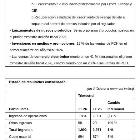
o El crecimiento fue impulsado principalmente por Little's, i-range y
CIR.
o Recuperación saludable del crecimiento de i-range debido al
impacto del control de precios inducido por el regulador.
-
Lanzamientos de nuevos productos
: Se incorporaron 7 productos nuevos en
el primer trimestre del año fiscal 2026.
-
Inversiones en medios y promociones
: 13 % de las ventas de PCH en el
primer trimestre del año fiscal 2026.
- Las ventas de
comercio electrónico
crecieron un 41 % interanual en el primer
trimestre del año fiscal 2026, contribuyendo con un 23 % a las ventas de PCH.
Estado de resultados consolidado
(en ₹ Crores o como se indica)
Trimestral
Cambio
Particulares
1T 26
1T 25
interanual
Ingresos de operaciones
1.934
1.951
(1) %
Otros ingresos
58
20
199 %
Total ingresos
1.992
1.971
1 %
Coste material
694
674
3 %