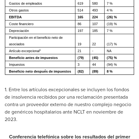
Gastos de empleados
619
580
7 %
Otros gastos
514
493
4 %
EBITDA
165
224
(26) %
Coste financiero
86
107
(19) %
Depreciación
197
185
7 %
Participación en el beneficio neto de
asociados
19
22
(17) %
1
Artículo excepcional
21
-
NA
Beneficio antes de impuestos
(79)
(45)
(75) %
Impuestos
3
44
(94) %
Beneficio neto después de impuestos
(82)
(89)
8 %
1. Entre los artículos excepcionales se incluyen los fondos
de insolvencia recibidos por una reclamación presentada
contra un proveedor externo de nuestro complejo negocio
de genéricos hospitalarios ante NCLT en noviembre de
2023.
Conferencia telefónica sobre los resultados del primer