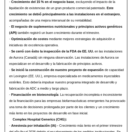
-
Crecimiento del 15 % en el negocio base
, excluyendo el impacto de la
liquidación de existencias de un gran producto comercial patentado.
Este
crecimiento se debió principalmente a las instalaciones en el extranjero
,
acompañadas de una mejora interanual de su rentabilidad.
-
El negocio de suplementos nutricionales y principios activos genéricos
(API)
también registró un buen crecimiento durante el trimestre.
-
Optimización de costes
mediante mejores estrategias de adquisición e
iniciativas de excelencia operativa.
-
Se cerró con éxito la inspección de la FDA de EE. UU.
en las instalaciones
de Aurora (Canadá) sin ninguna observación. Las instalaciones de Aurora se
especializan en el desarrollo y la fabricación de principios activos.
-
Se inició la construcción de nuestro proyecto de expansión
de capacidad
en Lexington (EE. UU.), empresa especializada en medicamentos inyectables
estériles. Esto debería impulsar nuestro programa integrado de desarrollo y
fabricación de ADC a medio y largo plazo.
-
Financiación en biotecnología
: La recuperación incompleta e inconsistente
de la financiación para las empresas biofarmacéuticas emergentes ha provocado
una toma de decisiones prolongada por parte de los clientes y un crecimiento
más lento en los proyectos de desarrollo en fase inicial.
Complex Hospital Generics (CHG):
-
Anestesia por inhalación (IA) -
Crecimiento más lento en el primer trimestre
del año fiscal 2026 debido al escalonamiento de los pedidos institucionales. Se