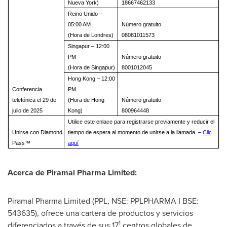
Nueva York)
18667462133
Reino Unido –
05:00 AM
Número gratuito
(Hora de Londres)
08081011573
Singapur – 12:00
PM
Número gratuito
(Hora de Singapur)
8001012045
Hong Kong – 12:00
Conferencia
PM
telefónica el 29 de
(Hora de Hong
Número gratuito
julio de 2025
Kong)
800964448
Utilice este enlace para registrarse previamente y reducir el
Unirse con Diamond
tiempo de espera al momento de unirse a la llamada. –
Clic
Pass™
aquí
Acerca de Piramal Pharma Limited:
Piramal Pharma Limited (PPL, NSE: PPLPHARMA I BSE:
543635), ofrece una cartera de productos y servicios
1
diferenciados a través de sus 17
centros globales de