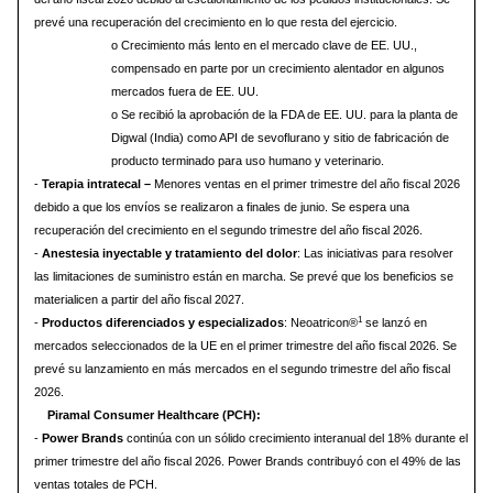
prevé una recuperación del crecimiento en lo que resta del ejercicio.
o Crecimiento más lento en el mercado clave de EE. UU.,
compensado en parte por un crecimiento alentador en algunos
mercados fuera de EE. UU.
o Se recibió la aprobación de la FDA de EE. UU. para la planta de
Digwal (India) como API de sevoflurano y sitio de fabricación de
producto terminado para uso humano y veterinario.
-
Terapia intratecal –
Menores ventas en el primer trimestre del año fiscal 2026
debido a que los envíos se realizaron a finales de junio. Se espera una
recuperación del crecimiento en el segundo trimestre del año fiscal 2026.
-
Anestesia inyectable y tratamiento del dolor
: Las iniciativas para resolver
las limitaciones de suministro están en marcha. Se prevé que los beneficios se
materialicen a partir del año fiscal 2027.
1
-
Productos diferenciados y especializados
: Neoatricon®
se lanzó en
mercados seleccionados de la UE en el primer trimestre del año fiscal 2026. Se
prevé su lanzamiento en más mercados en el segundo trimestre del año fiscal
2026.
Piramal Consumer Healthcare (PCH):
-
Power Brands
continúa con un sólido crecimiento interanual del 18% durante el
primer trimestre del año fiscal 2026. Power Brands contribuyó con el 49% de las
ventas totales de PCH.