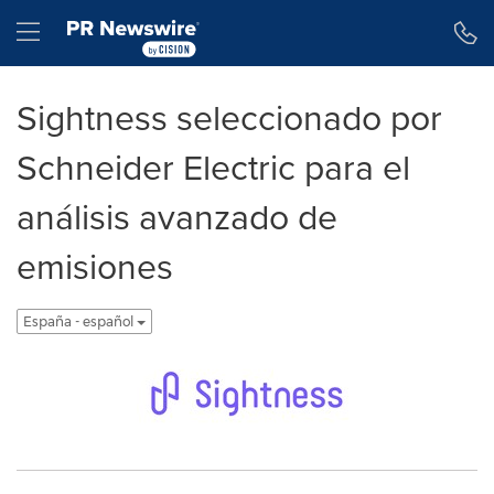
Declaración de accesibilidad
Saltar la navegación
Hamburger menu
Sightness seleccionado por
Schneider Electric para el
análisis avanzado de
emisiones
España - español