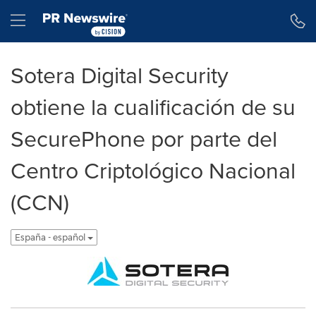
Declaración de accesibilidad
Saltar la navegación
Hamburger menu
Sotera Digital Security
obtiene la cualificación de su
SecurePhone por parte del
Centro Criptológico Nacional
(CCN)
España - español