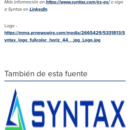
Más información en
https://www.syntax.com/es-es/
o
siga
a Syntax en
LinkedIn
.
Logo -
https://mma.prnewswire.com/media/2665429/5331813/S
yntax_logo_fullcolor_horiz_44__jpg_Logo.jpg
También de esta fuente