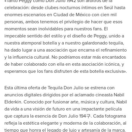
«Tanto Peggy como
Don Julio
1942 son árbitros de la
celebración: desde clubes nocturnos íntimos en Seúl hasta
enormes escenarios en Ciudad de México con cien mil
personas, ambos tenemos el privilegio de hacer que esos
momentos sean inolvidables para nuestros fans. El
impecable sentido del estilo y el diseño de Peggy, unido a
nuestra atemporal botella y a nuestro galardonado tequila,
ha dado lugar a una asociación que encarna el refinamiento
y la influencia cultural. No podríamos estar más encantados
de haber colaborado con ella en esta asociación icónica, y
esperamos que los fans disfruten de esta botella exclusiva».
Esta última oferta de
Tequila Don Julio
se estrena con
anuncios digitales dirigidos por el aclamado cineasta
Nabil
Elderkin
. Conocido por fusionar arte, música y cultura, Nabil
da vida a una visión de futuro en una impactante película
que captura la esencia de
Don Julio
194구. Cada fotograma
refleja la estética elegante y moderna de la colaboración, al
tiempo que honra el legado de lujo y artesanía de la marca.