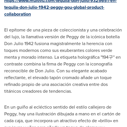
https://www.multivu.com/tequila-don-julio/9325651-en-
tequila-don-julio-1942-peggy-gou-global-product-
collaboration
El epítome de una pieza de coleccionista y una celebración
del lujo, la llamativa versión de
Peggy de la
icónica botella
Don Julio
1942 fusiona magistralmente la herencia con
toques modernos como sus exuberantes colores verde
menta y morado intenso. La etiqueta holográfica "194구" en
contraste combina la firma de Peggy con la iconografía
reconocible de
Don Julio
. Con su elegante acabado
reflectante, el elevado tapón cromado añade un toque
refinado propio de una asociación creativa entre dos
titánicos creadores de tendencias.
En un guiño al ecléctico sentido del estilo callejero de
Peggy, hay una ilustración dibujada a mano en el cartón de
cada caja, que incorpora un atractivo efecto de «brillo» en