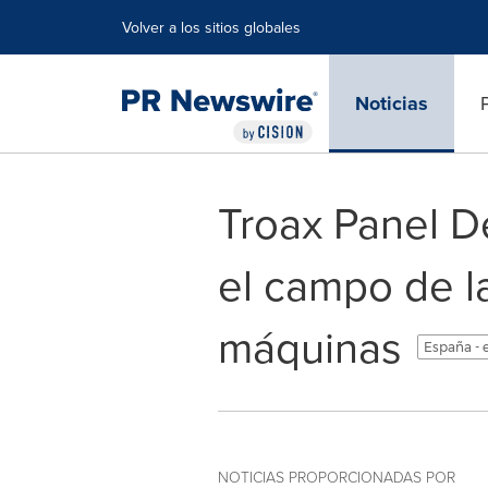
Declaración de accesibilidad
Saltar la navegación
Volver a los sitios globales
Noticias
Troax Panel D
el campo de l
máquinas
España - 
NOTICIAS PROPORCIONADAS POR