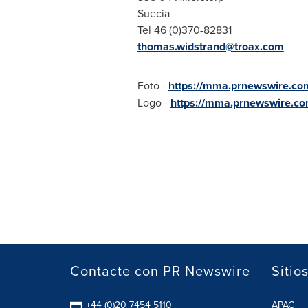
Suecia
Tel 46 (0)370-82831
thomas.widstrand@troax.com
Foto -
https://mma.prnewswire.co
Logo -
https://mma.prnewswire.c
Contacte con PR Newswire
Sitio
+44 (0)20 7454 5110
APAC