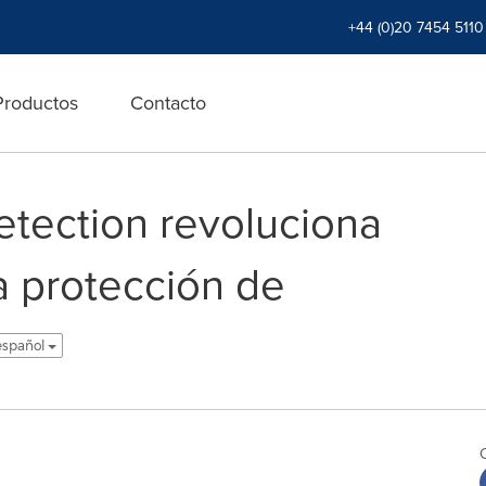
+44 (0)20 7454 5110
Productos
Contacto
etection revoluciona
a protección de
español