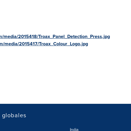
m/media/2015418/Troax_Panel_Detection_Press.jpg
om/media/2015417/Troax_Colour_Logo.jpg
s globales
India