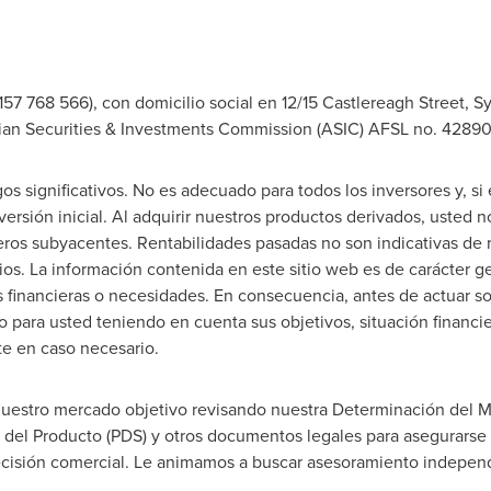
57 768 566), con domicilio social en 12/15 Castlereagh Street,
S
alian Securities & Investments Commission (ASIC) AFSL no. 42890
s significativos. No es adecuado para todos los inversores y, si 
rsión inicial. Al adquirir nuestros productos derivados, usted 
ieros subyacentes. Rentabilidades pasadas no son indicativas de r
bios. La información contenida en este sitio web es de carácter g
s financieras o necesidades. En consecuencia, antes de actuar s
o para usted teniendo en cuenta sus objetivos, situación financ
e en caso necesario.
nuestro mercado objetivo revisando nuestra Determinación del 
n del Producto (PDS) y otros documentos legales para asegurar
ecisión comercial. Le animamos a buscar asesoramiento independ