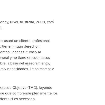
ydney
, NSW,
Australia
, 2000, está
1.
es usted un cliente profesional,
no tiene ningún derecho ni
entabilidades futuras y la
eneral y no tiene en cuenta sus
obre la base del asesoramiento,
iera y necesidades. Le animamos a
Mercado Objetivo (TMD), leyendo
se de que comprende plenamente los
iente si es necesario.