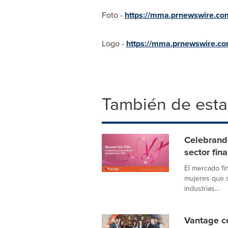
Foto -
https://mma.prnewswire.
Logo -
https://mma.prnewswire.
También de esta
Celebrando
sector fin
El mercado fi
mujeres que s
industrias...
Vantage ce