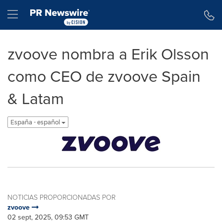
Declaración de accesibilidad
Saltar la navegación
Hamburger menu
zvoove nombra a Erik Olsson
como CEO de zvoove Spain
& Latam
España - español
NOTICIAS PROPORCIONADAS POR
zvoove
02 sept, 2025, 09:53 GMT