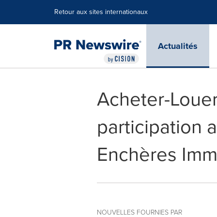
Déclaration d'accessibilité
Sauter la navigation
Retour aux sites internationaux
Actualités
Acheter-Louer
participation a
Enchères Im
NOUVELLES FOURNIES PAR