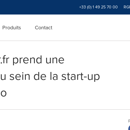
+33 (0) 1 49 25 70 00
RG
Produits
Contact
.fr prend une
u sein de la start-up
mo