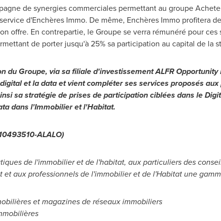
mpagne de synergies commerciales permettant au groupe Acheter-
ervice d'Enchères Immo. De même, Enchères Immo profitera de la v
on offre. En contrepartie, le Groupe se verra rémunéré pour ces
mettant de porter jusqu'à 25% sa participation au capital de la st
on du Groupe, via sa filiale d'investissement
ALFR Opportunity I
igital et la data et vient compléter ses services proposés aux 
nsi sa stratégie de prises de participation ciblées dans le Digit
ata dans l'Immobilier et l'Habitat.
0010493510-ALALO)
tiques de l'immobilier et de l'habitat, aux particuliers des conse
tat et aux professionnels de l'immobilier et de l'Habitat une ga
bilières et magazines de réseaux immobiliers
mmobilières