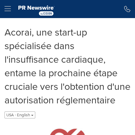
Déclaration d'accessibilité
Sauter la navigation
Hamburger menu
Acorai, une start-up
spécialisée dans
l'insuffisance cardiaque,
entame la prochaine étape
cruciale vers l'obtention d'une
autorisation réglementaire
USA - English