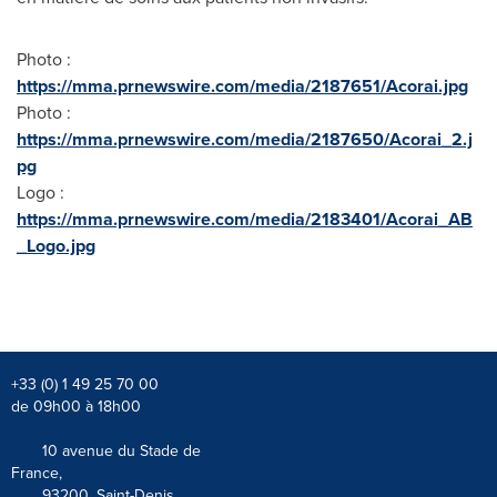
Photo :
https://mma.prnewswire.com/media/2187651/Acorai.jpg
Photo :
https://mma.prnewswire.com/media/2187650/Acorai_2.j
pg
Logo :
https://mma.prnewswire.com/media/2183401/Acorai_AB
_Logo.jpg
+33 (0) 1 49 25 70 00
de 09h00 à 18h00
10 avenue du Stade de
France,
93200, Saint-Denis,