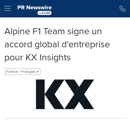
Déclaration d'accessibilité
Sauter la navigation
Hamburger menu
Alpine F1 Team signe un
accord global d'entreprise
pour KX Insights
France - Français