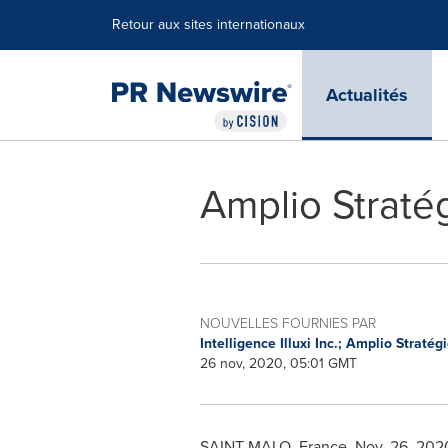
Déclaration d'accessibilité
Sauter la navigation
Retour aux sites internationaux
Actualités
Amplio Stratég
NOUVELLES FOURNIES PAR
Intelligence Illuxi Inc.; Amplio Stratég
26 nov, 2020, 05:01 GMT
SAINT-MALO,
France
,
Nov. 26, 202