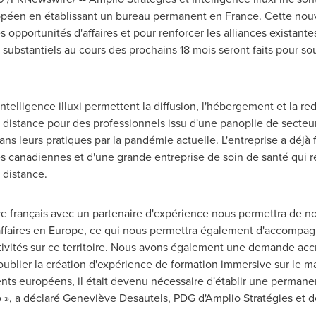
péen en établissant un bureau permanent en
France
. Cette nou
es opportunités d'affaires et pour renforcer les alliances existan
substantiels au cours des prochains 18 mois seront faits pour s
telligence illuxi permettent la diffusion, l'hébergement et la r
à distance pour des professionnels issu d'une panoplie de secteur
ns leurs pratiques par la pandémie actuelle. L'entreprise a déjà 
res canadiennes et d'une grande entreprise de soin de santé qui 
 distance.
toire français avec un partenaire d'expérience nous permettra de n
ffaires en
Europe
, ce qui nous permettra également d'accompagn
vités sur ce territoire. Nous avons également une demande accru
blier la création d'expérience de formation immersive sur le m
ts européens, il était devenu nécessaire d'établir une permanen
, a déclaré Geneviève Desautels, PDG d'Amplio Stratégies et de I