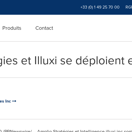
+33 (0) 1 49 25 70 00
RG
Produits
Contact
ies et Illuxi se déploient
ies Inc
0
/PRNewswire/ -- Amplio Stratégies et Intelligence illuxi inc sont