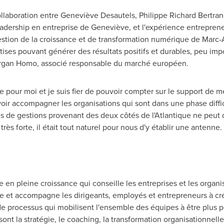
collaboration entre Geneviève Desautels,
Philippe Richard Bertra
dership en entreprise de Geneviève, et l'expérience entrepreneur
gestion de la croissance et de transformation numérique de Marc
ises pouvant générer des résultats positifs et durables, peu impo
organ Homo, associé responsable du marché européen.
re pour moi et je suis fier de pouvoir compter sur le support de 
oir accompagner les organisations qui sont dans une phase diffic
s de gestions provenant des deux côtés de l'Atlantique ne peut
rès forte, il était tout naturel pour nous d'y établir une antenn
 en pleine croissance qui conseille les entreprises et les organis
me et accompagne les dirigeants, employés et entrepreneurs à cr
 de processus qui mobilisent l'ensemble des équipes à être plus 
sont la stratégie, le coaching, la transformation organisationnel