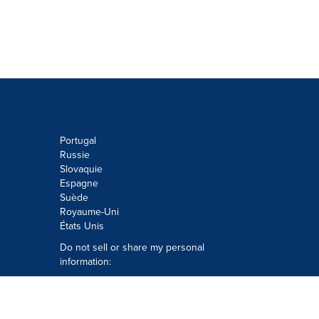
Portugal
Russie
Slovaquie
Espagne
Suède
Royaume-Uni
États Unis
Do not sell or share my personal
information:
Submit via
Privacy@cision.com
Call Privacy toll-free: 877-297-8921