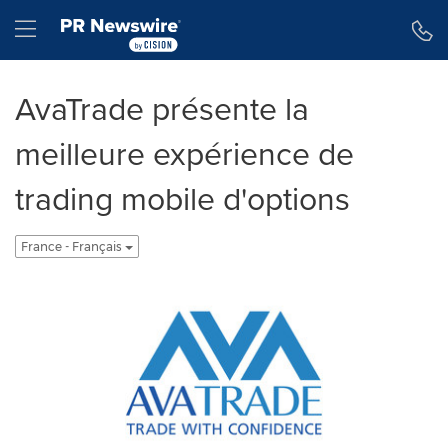
Déclaration d'accessibilité
Sauter la navigation
Hamburger menu
AvaTrade présente la
meilleure expérience de
trading mobile d'options
France - Français