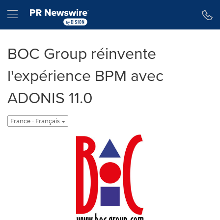
Déclaration d'accessibilité
Sauter la navigation
Hamburger menu
BOC Group réinvente
l'expérience BPM avec
ADONIS 11.0
France - Français