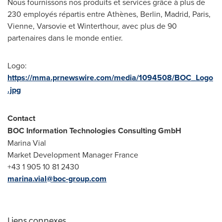
Nous fournissons nos produits et services grâce à plus de
230 employés répartis entre Athènes,
Berlin
,
Madrid
,
Paris
,
Vienne, Varsovie et Winterthour, avec plus de 90
partenaires dans le monde entier.
Logo:
https://mma.prnewswire.com/media/1094508/BOC_Logo
.jpg
Contact
BOC Information Technologies Consulting GmbH
Marina Vial
Market Development Manager France
+43 1 905 10 81 2430
marina.vial@boc-group.com
Liens connexes