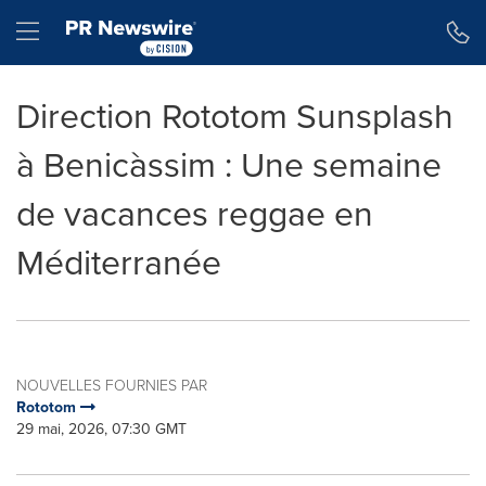
Déclaration d'accessibilité
Sauter la navigation
Hamburger menu
Direction Rototom Sunsplash
à Benicàssim : Une semaine
de vacances reggae en
Méditerranée
NOUVELLES FOURNIES PAR
Rototom
29 mai, 2026, 07:30 GMT