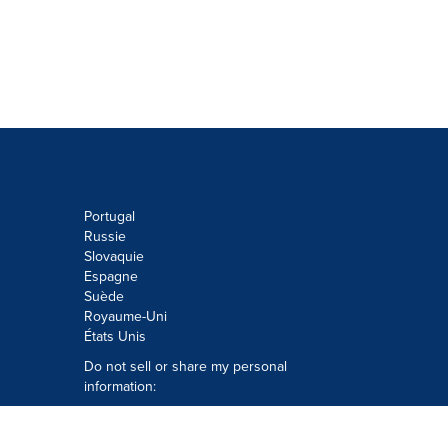
Portugal
Russie
Slovaquie
Espagne
Suède
Royaume-Uni
États Unis
Do not sell or share my personal
information:
Submit via
Privacy@cision.com
Call Privacy toll-free: 877-297-8921