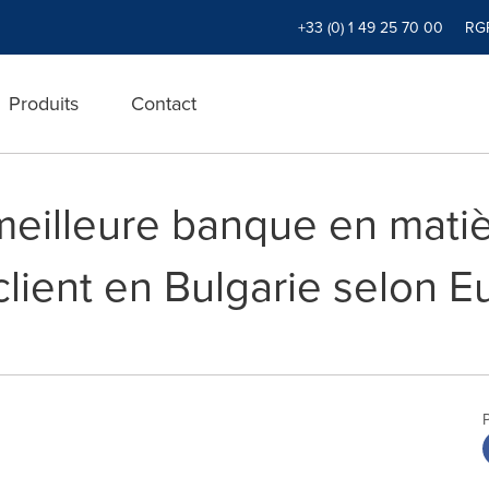
+33 (0) 1 49 25 70 00
RG
Produits
Contact
 meilleure banque en mati
client en Bulgarie selon 