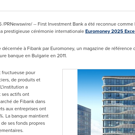
5
/PRNewswire/ -- First Investment Bank a été reconnue comme 
 la prestigieuse cérémonie internationale
Euromoney 2025 Exce
se décernée à Fibank par Euromoney, un magazine de référence c
eure banque en Bulgarie en 2011.
 fructueuse pour
iers, de produits et
'institution a
 ses actifs ont
marché de Fibank dans
êts aux entreprises ont
 %. La banque maintient
n de ses fonds propres
ementaires.