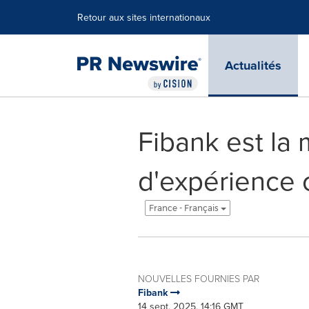
Déclaration d'accessibilité
Sauter la navigation
Retour aux sites internationaux
Actualités
Fibank est la
d'expérience 
France - Français
NOUVELLES FOURNIES PAR
Fibank
14 sept, 2025, 14:16 GMT