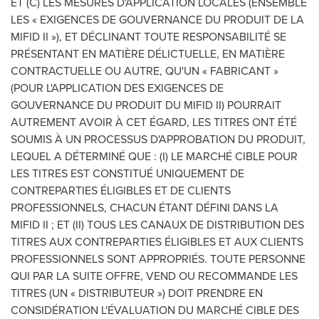
ET (C) LES MESURES D'APPLICATION LOCALES (ENSEMBLE
LES « EXIGENCES DE GOUVERNANCE DU PRODUIT DE LA
MIFID II »), ET DÉCLINANT TOUTE RESPONSABILITÉ SE
PRÉSENTANT EN MATIÈRE DÉLICTUELLE, EN MATIÈRE
CONTRACTUELLE OU AUTRE, QU'UN « FABRICANT »
(POUR L'APPLICATION DES EXIGENCES DE
GOUVERNANCE DU PRODUIT DU MIFID II) POURRAIT
AUTREMENT AVOIR À CET ÉGARD, LES TITRES ONT ÉTÉ
SOUMIS À UN PROCESSUS D'APPROBATION DU PRODUIT,
LEQUEL A DÉTERMINÉ QUE : (I) LE MARCHÉ CIBLE POUR
LES TITRES EST CONSTITUÉ UNIQUEMENT DE
CONTREPARTIES ÉLIGIBLES ET DE CLIENTS
PROFESSIONNELS, CHACUN ÉTANT DÉFINI DANS LA
MIFID II ; ET (II) TOUS LES CANAUX DE DISTRIBUTION DES
TITRES AUX CONTREPARTIES ÉLIGIBLES ET AUX CLIENTS
PROFESSIONNELS SONT APPROPRIÉS. TOUTE PERSONNE
QUI PAR LA SUITE OFFRE, VEND OU RECOMMANDE LES
TITRES (UN « DISTRIBUTEUR ») DOIT PRENDRE EN
CONSIDÉRATION L'ÉVALUATION DU MARCHÉ CIBLE DES