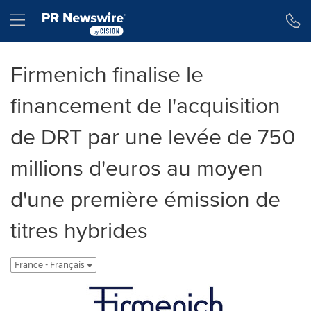
Déclaration d'accessibilité
Sauter la navigation
Hamburger menu
Firmenich finalise le
financement de l'acquisition
de DRT par une levée de 750
millions d'euros au moyen
d'une première émission de
titres hybrides
France - Français