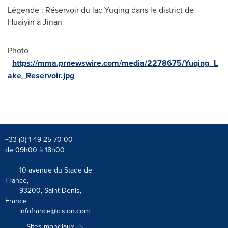
Légende : Réservoir du lac Yuqing dans le district de
Huaiyin à
Jinan
Photo
-
https://mma.prnewswire.com/media/2278675/Yuqing_L
ake_Reservoir.jpg
+33 (0) 1 49 25 70 00
de 09h00 à 18h00
10 avenue du Stade de
France,
93200, Saint-Denis,
France
infofrance@cision.com
Sites mondiaux