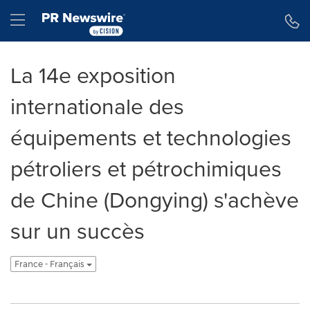
Déclaration d'accessibilité
Sauter la navigation
Hamburger menu
La 14e exposition
internationale des
équipements et technologies
pétroliers et pétrochimiques
de Chine (Dongying) s'achève
sur un succès
France - Français