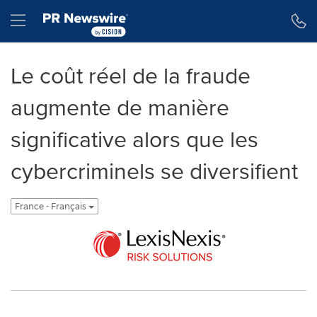
Déclaration d'accessibilité
Sauter la navigation
Hamburger menu
Le coût réel de la fraude
augmente de manière
significative alors que les
cybercriminels se diversifient
France - Français