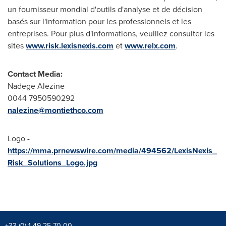
un fournisseur mondial d'outils d'analyse et de décision
basés sur l'information pour les professionnels et les
entreprises. Pour plus d'informations, veuillez consulter les
sites
www.risk.lexisnexis.com
et
www.relx.com
.
Contact Media:
Nadege Alezine
0044 7950590292
nalezine@montiethco.com
Logo -
https://mma.prnewswire.com/media/494562/LexisNexis_
Risk_Solutions_Logo.jpg
+33 (0) 1 49 25 70 00