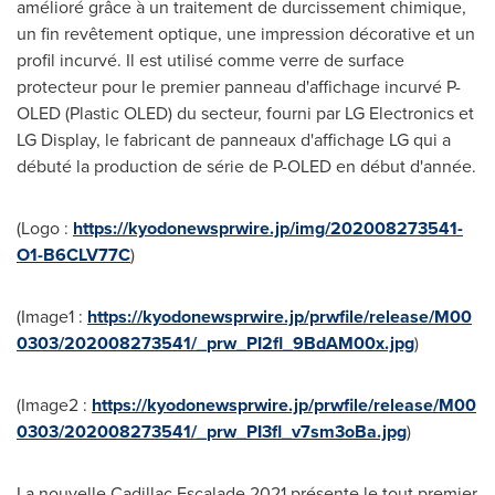
amélioré grâce à un traitement de durcissement chimique,
un fin revêtement optique, une impression décorative et un
profil incurvé. Il est utilisé comme verre de surface
protecteur pour le premier panneau d'affichage incurvé P-
OLED (Plastic OLED) du secteur, fourni par LG Electronics et
LG Display, le fabricant de panneaux d'affichage LG qui a
débuté la production de série de P-OLED en début d'année.
(Logo :
https://kyodonewsprwire.jp/img/202008273541-
O1-B6CLV77C
)
(Image1 :
https://kyodonewsprwire.jp/prwfile/release/M00
0303/202008273541/_prw_PI2fl_9BdAM00x.jpg
)
(Image2 :
https://kyodonewsprwire.jp/prwfile/release/M00
0303/202008273541/_prw_PI3fl_v7sm3oBa.jpg
)
La nouvelle Cadillac Escalade 2021 présente le tout premier