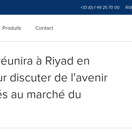
+33 (0) 1 49 25 70 00
RG
Produits
Contact
éunira à Riyad en
 discuter de l'avenir
iés au marché du