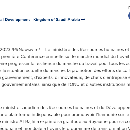
ial Development - Kingdom of Saudi Arabia
 2023
/PRNewswire/ -- Le ministère des Ressources humaines e
 première Conférence annuelle sur le marché mondial du travail
re progresser la résilience du marché du travail pour tous les act
a situation actuelle du marché, la promotion des efforts de colla
gouvernement, d'experts, d'innovateurs, de chefs d'entreprise e
n gouvernementales, ainsi que de l'ONU et d'autres institutions mu
le ministre saoudien des Ressources humaines et du Développemen
ne plateforme indispensable pour promouvoir l'harmonie sur le 
 ministre Al-Rajhi a exprimé sa gratitude au Royaume pour sa con
, régionale et mondiale à travers le programme de transformation V