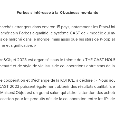
Forbes s'intéresse à la K-business montante
rchés étrangers dans environ 15 pays, notamment les États-Unis,
américain Forbes a qualifié le système CAST de « modèle qui m
 de marché dans le monde, mais aussi que les stars de K-pop sa
e et significative. »
son&Objet 2023 est organisé sous le thème de « THE CAST HOUS
auté et de style de vie issus de collaborations entre stars de la
de coopération et d'échange de la KOFICE, a déclaré : « Nous no
CAST 2023 puissent également obtenir des résultats qualitatifs et
 Maison&Objet est un grand salon qui attire l'attention des ach
casion pour les produits nés de la collaboration entre les IPs d