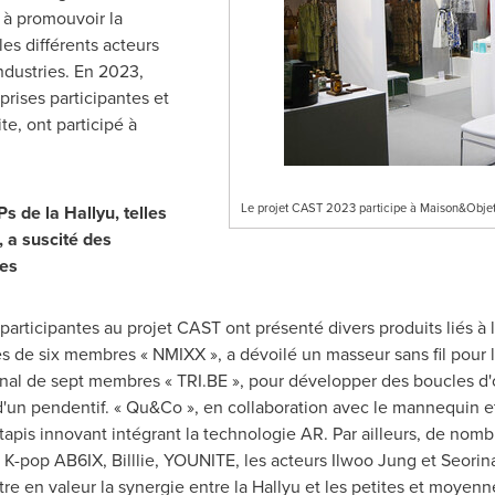
t à promouvoir la
les différents acteurs
ndustries. En 2023,
rises participantes et
te, ont participé à
Le projet CAST 2023 participe à Maison&Objet a
s de la Hallyu, telles
, a suscité des
ées
 participantes au projet CAST ont présenté divers produits liés à l
les de six membres « NMIXX », a dévoilé un masseur sans fil pour
nal de sept membres « TRI.BE », pour développer des boucles d'o
d'un pendentif. « Qu&Co », en collaboration avec le mannequin e
tapis innovant intégrant la technologie AR. Par ailleurs, de nomb
 K-pop AB6IX, Billlie, YOUNITE, les acteurs
Ilwoo Jung
et Seorin
tre en valeur la synergie entre la Hallyu et les petites et moyenn