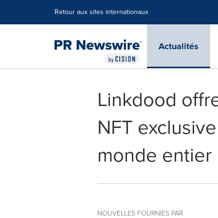
Déclaration d'accessibilité
Sauter la navigation
Retour aux sites internationaux
Actualités
Linkdood offr
NFT exclusive 
monde entier
NOUVELLES FOURNIES PAR