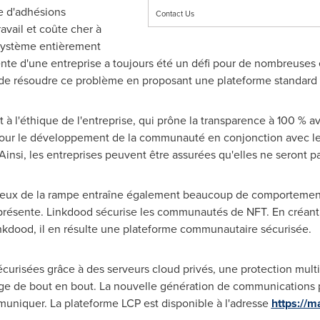
e d'adhésions
Contact Us
vail et coûte cher à
 système entièrement
te d'une entreprise a toujours été un défi pour de nombreuses 
e résoudre ce problème en proposant une plateforme standard pr
l'éthique de l'entreprise, qui prône la transparence à 100 % av
 pour le développement de la communauté en conjonction avec le 
 Ainsi, les entreprises peuvent être assurées qu'elles ne seront p
s feux de la rampe entraîne également beaucoup de comportement
e présente. Linkdood sécurise les communautés de NFT. En créa
kdood, il en résulte une plateforme communautaire sécurisée.
curisées grâce à des serveurs cloud privés, une protection mult
ge de bout en bout. La nouvelle génération de communications p
muniquer. La plateforme LCP est disponible à l'adresse
https://m