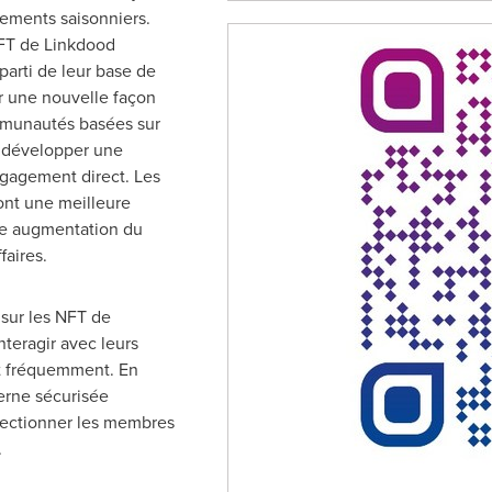
nements saisonniers.
FT de Linkdood
parti de leur base de
r une nouvelle façon
ommunautés basées sur
r développer une
engagement direct. Les
 ont une meilleure
une augmentation du
faires.
sur les NFT de
nteragir avec leurs
et fréquemment. En
terne sécurisée
électionner les membres
.