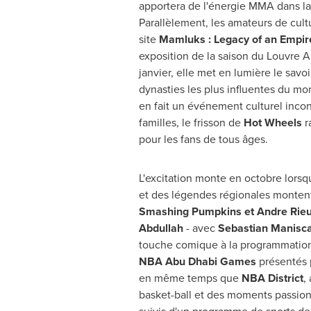
apportera de l'énergie MMA dans la 
Parallèlement, les amateurs de cult
site
Mamluks : Legacy of an Empir
exposition de la saison du Louvre 
janvier, elle met en lumière le savoi
dynasties les plus influentes du mo
en fait un événement culturel incon
familles, le frisson de
Hot Wheels
r
pour les fans de tous âges.
L'excitation monte en octobre lorsq
et des légendes régionales montent
Smashing Pumpkins et
Andre Rie
Abdullah
- avec
Sebastian Manisca
touche comique à la programmation
NBA Abu Dhabi Games
présentés 
en même temps que
NBA District
,
basket-ball et des moments passion