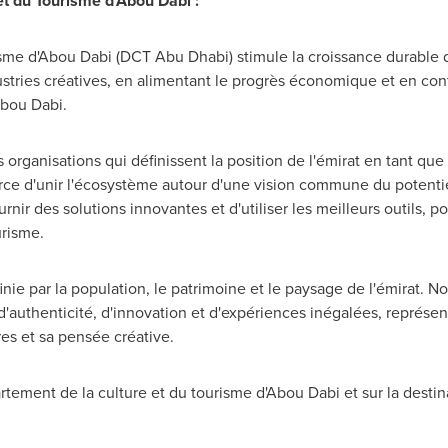
et du Tourisme d'Abou Dabi :
isme d'Abou Dabi (DCT Abu Dhabi) stimule la croissance durable d
stries créatives, en alimentant le progrès économique et en contr
Abou Dabi.
s organisations qui définissent la position de l'émirat en tant que
rce d'unir l'écosystème autour d'une vision commune du potentie
urnir des solutions innovantes et d'utiliser les meilleurs outils, 
urisme.
nie par la population, le patrimoine et le paysage de l'émirat. N
d'authenticité, d'innovation et d'expériences inégalées, représent
ères et sa pensée créative.
rtement de la culture et du tourisme d'Abou Dabi et sur la destina