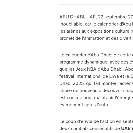
ABU DHABI
, UAE
,
22 septembre 2
inoubliable, car le calendrier
d'
Abu 
les arènes aux expositions culturel
promet de l'animation et des divert
Le calendrier d'
Abu Dhabi
de cette 
programme dynamique, avec des év
que les Jeux NBA d'
Abu Dhabi
,
Abd
festival international de Liwa et le G
Dhabi
2025, qui fait monter l'adrén
chose de nouveau à découvrir chaq
est conçue pour maintenir l'énergie 
événement après l'autre.
Le coup d'envoi de l'action en sep
deux combats consécutifs de
UAE W