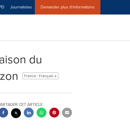
PD
Journalistes
Demander plus d'informations
aison du
izon
France - Français
PARTAGER CET ARTICLE