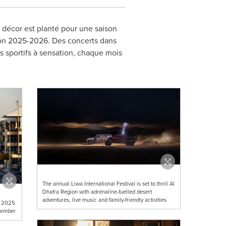
 décor est planté pour une saison
son 2025-2026. Des concerts dans
s sportifs à sensation, chaque mois
The annual Liwa International Festival is set to thrill Al
Dhafra Region with adrenaline-fuelled desert
adventures, live music and family-friendly activities
x 2025
ecember