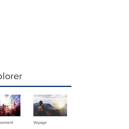
lorer
ssement
Voyage