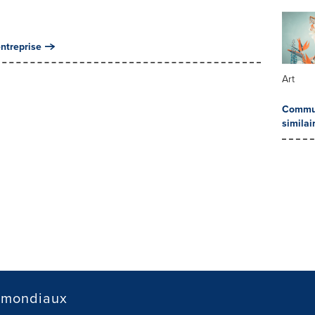
ntreprise
Art
Commun
similai
 mondiaux