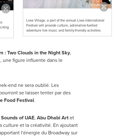
Liwa Village, a part of the annual Liwa International
to
Festival will provide culture, adrenaline-fuelled
citing
adventure live music and family-friendly activities
im
: Two Clouds in the Night Sky
,
m
, une figure influente dans le
eek-end ne sera oublié. Les
ourront se laisser tenter par des
e Food Festival
.
Sounds of UAE
,
Abu Dhabi Art
et
culture et la créativité. En ajoutant
 apportant l'énergie du Broadway sur