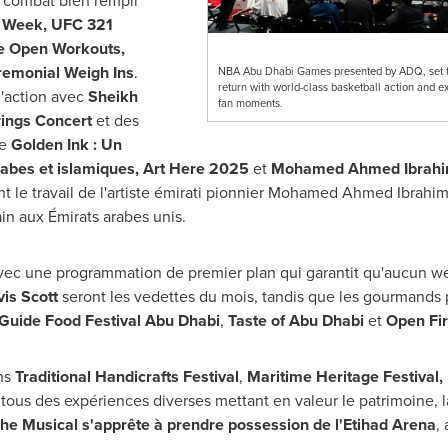
 combat bien rempli
 Week, UFC 321
he Open Workouts,
remonial Weigh Ins
.
NBA Abu Dhabi Games presented by ADQ, set 
return with world-class basketball action and ex
l'action avec
Sheikh
fan moments.
ings Concert
et des
e
Golden Ink : Un
rabes et islamiques, Art Here 2025
et
Mohamed Ahmed Ibrah
 le travail de l'artiste émirati pionnier
Mohamed Ahmed Ibrahi
n aux Émirats arabes unis.
avec une programmation de premier plan qui garantit qu'aucun w
vis Scott
seront les vedettes du mois, tandis que les gourmands p
 Guide Food Festival Abu Dhabi
,
Taste of
Abu Dhabi
et
Open Fir
ons
Traditional Handicrafts Festival
,
Maritime Heritage Festival,
tous des expériences diverses mettant en valeur le patrimoine, la 
The Musical s'apprête à prendre possession de l'Etihad Arena
,