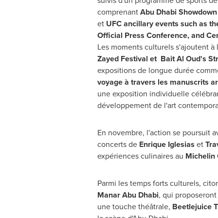
suivis d'un programme de sports de
comprenant
Abu Dhabi Showdown
et
UFC ancillary events such as t
Official Press Conference, and Ce
Les moments culturels s'ajoutent à 
Zayed Festival
et
Bait
Al Oud's
Str
expositions de longue durée comm
voyage à travers les manuscrits a
une exposition individuelle célébrant
développement de l'art contemporai
En novembre, l'action se poursuit 
concerts de
Enrique Iglesias
et
Tra
expériences culinaires au
Michelin
Parmi les temps forts culturels, cit
Manar Abu Dhabi
, qui proposeront 
une touche théâtrale,
Beetlejuice 