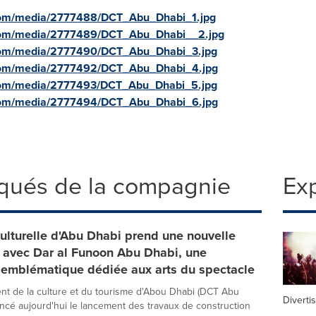
com/media/2777488/DCT_Abu_Dhabi_1.jpg
com/media/2777489/DCT_Abu_Dhabi__2.jpg
com/media/2777490/DCT_Abu_Dhabi_3.jpg
com/media/2777492/DCT_Abu_Dhabi_4.jpg
com/media/2777493/DCT_Abu_Dhabi_5.jpg
com/media/2777494/DCT_Abu_Dhabi_6.jpg
qués de la compagnie
Exp
culturelle d'Abu Dhabi prend une nouvelle
 avec Dar al Funoon Abu Dhabi, une
n emblématique dédiée aux arts du spectacle
t de la culture et du tourisme d'Abou Dhabi (DCT Abu
Diverti
ncé aujourd'hui le lancement des travaux de construction