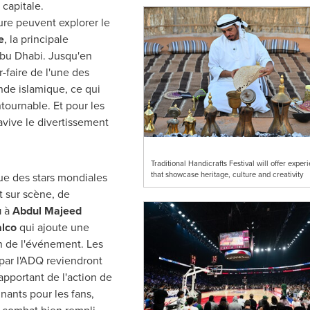
capitale.
ure peuvent explorer le
e
, la principale
Abu Dhabi. Jusqu'en
r-faire de l'une des
nde islamique, ce qui
tournable. Et pour les
avive le divertissement
Traditional Handicrafts Festival will offer exper
that showcase heritage, culture and creativity
ue des stars mondiales
 sur scène, de
u
à
Abdul Majeed
lco
qui ajoute une
 de l'événement. Les
par l'ADQ reviendront
 apportant de l'action de
nants pour les fans,