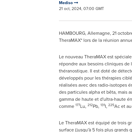
Mediso
21 oct, 2024, 07:00 GMT
HAMBOURG, Allemagne
,
21 octob
TheraMAX* lors de la réunion annu
Le nouveau TheraMAX est spécial
répondre aux besoins cliniques de l
théranostique. Il est doté de détect
développés pour les thérapies cibl
réalisées avec des radio-isotopes 
des particules alpha et bêta, mais 
gamma de haute et d'ultra-haute én
177
212
131
225
comme
Lu,
Pb,
I,
Ac et au
Le TheraMAX est équipé de trois g
surface (jusqu'à 5 fois plus grands