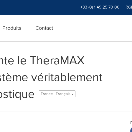
+33 (0) 1 49 25 70 00
RG
Produits
Contact
nte le TheraMAX
stème véritablement
ostique
France - Français