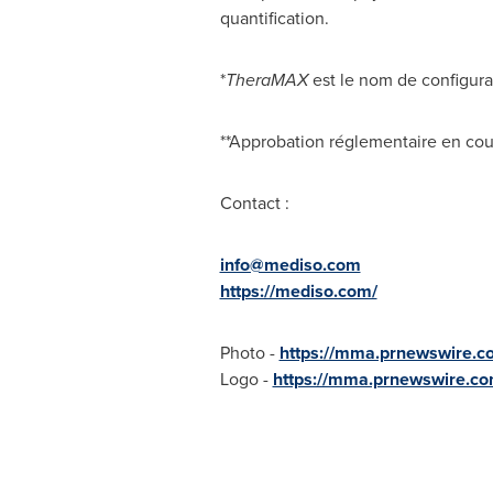
quantification.
*
TheraMAX
est le nom de configur
**Approbation réglementaire en cou
Contact :
info@mediso.com
https://mediso.com/
Photo -
https://mma.prnewswire.
Logo -
https://mma.prnewswire.c