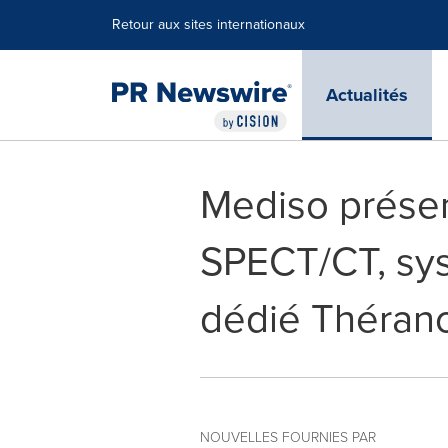
Déclaration d'accessibilité
Sauter la navigation
Retour aux sites internationaux
Actualités
Mediso prése
SPECT/CT, sy
dédié Théran
NOUVELLES FOURNIES PAR