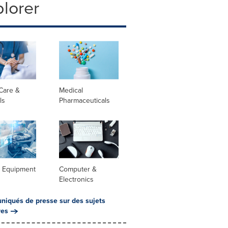
lorer
Care &
Medical
ls
Pharmaceuticals
l Equipment
Computer &
Electronics
iqués de presse sur des sujets
res