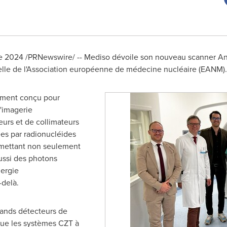
re 2024
/PRNewswire/ --
Mediso dévoile son nouveau scanner A
elle de l'Association européenne de médecine nucléaire (EANM).
ement conçu pour
'imagerie
eurs et de collimateurs
ées par radionucléides
émettant non seulement
aussi des photons
ergie
-delà.
rands détecteurs de
 que les systèmes CZT à