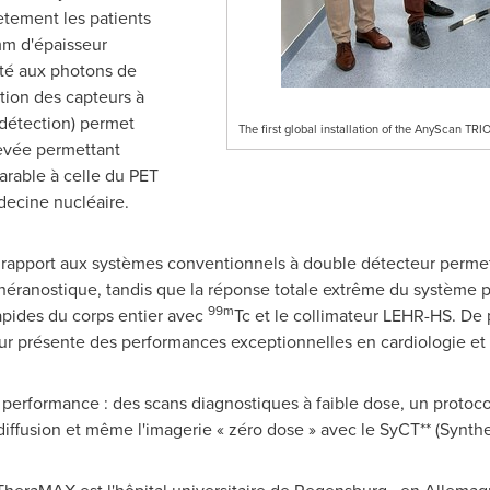
ètement les patients
m d'épaisseur
ité aux photons de
ition des capteurs à
 détection) permet
The first global installation of the AnyScan T
levée permettant
arable à celle du PET
decine nucléaire.
r rapport aux systèmes conventionnels à double détecteur perme
héranostique, tandis que la réponse totale extrême du système 
99m
apides du corps entier avec
Tc et le collimateur LEHR-HS. De 
ur présente des performances exceptionnelles en cardiologie et
 performance : des scans diagnostiques à faible dose, un protocol
 diffusion et même l'imagerie « zéro dose » avec le SyCT** (Synthet