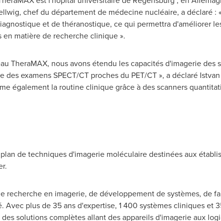
heraMAX est l'hôpital universitaire de Regensburg , en Allemagn
ellwig
, chef du département de médecine nucléaire, a déclaré :
diagnostique et de théranostique, ce qui permettra d'améliorer les
 en matière de recherche clinique ».
u TheraMAX, nous avons étendu les capacités d'imagerie des s
ue des examens SPECT/CT proches du PET/CT », a déclaré Istvan
e également la routine clinique grâce à des scanners quantitati
 plan de techniques d'imagerie moléculaire destinées aux établi
r.
e recherche en imagerie, de développement de systèmes, de fabr
é. Avec plus de 35 ans d'expertise, 1 400 systèmes cliniques et 3
 des solutions complètes allant des appareils d'imagerie aux logi