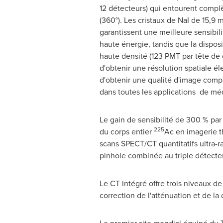
12 détecteurs) qui entourent compl
(360°). Les cristaux de
NaI de
15,9 m
garantissent une meilleure sensibil
haute énergie, tandis que la dispos
haute densité (123 PMT par tête de
d'obtenir une résolution spatiale é
d'obtenir une qualité d'image comp
dans toutes les applications de mé
Le gain de sensibilité de 300 % pa
225
du corps entier
Ac en imagerie t
scans SPECT/CT quantitatifs ultra-r
pinhole combinée au triple détecte
Le CT intégré offre trois niveaux de
correction de l'atténuation et de la