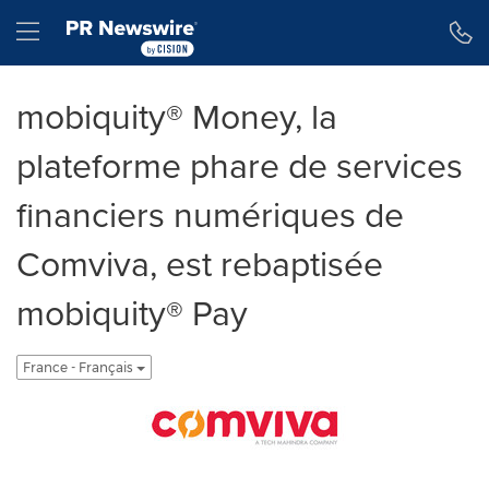
Déclaration d'accessibilité
Sauter la navigation
Hamburger menu
mobiquity® Money, la
plateforme phare de services
financiers numériques de
Comviva, est rebaptisée
mobiquity® Pay
France - Français