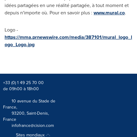
idées partagées en une réalité partagée, à tout moment et
depuis n'importe où. Pour en savoir plus :
www.mural.co
.
Logo -
https://mma.prnewswire.com/media/387101/mural_logo_l
ogo_Logo.jpg
+33 (0) 1 49 25 70 00
de 09h00 à 18h00
10 avenue du Stade de
France,
93200, Saint-Denis,
France
infofrance@cision.com
Sites mondiaux