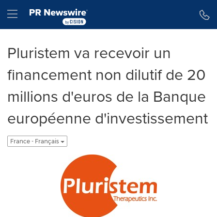
Déclaration d'accessibilité
Sauter la navigation
Hamburger menu
Pluristem va recevoir un
financement non dilutif de 20
millions d'euros de la Banque
européenne d'investissement
France - Français