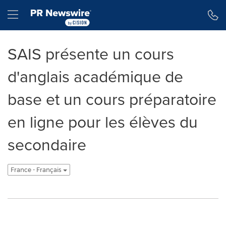
Déclaration d'accessibilité
Sauter la navigation
Hamburger menu
SAIS présente un cours
d'anglais académique de
base et un cours préparatoire
en ligne pour les élèves du
secondaire
France - Français