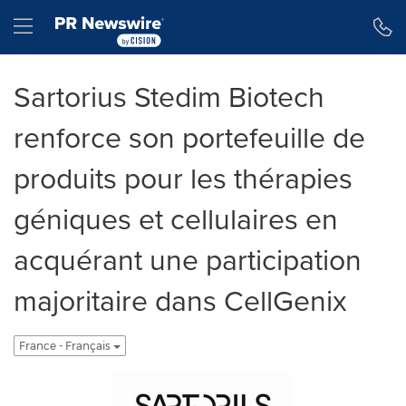
Déclaration d'accessibilité
Sauter la navigation
Hamburger menu
Sartorius Stedim Biotech
renforce son portefeuille de
produits pour les thérapies
géniques et cellulaires en
acquérant une participation
majoritaire dans CellGenix
France - Français