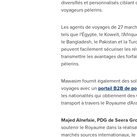
diversifiés et personnalisés ciblant 
voyageurs pèlerins.
Les agents de voyages de 27 march
tels que l'Égypte, le Koweït, l'Afriq
le
Bangladesh
, le
Pakistan
et la Tur
peuvent facilement sécuriser les r
transmettre les avantages des forf
pèlerins.
Mawasim fournit également des sol
voyages avec un
portail B2B de po
les nationalités qui obtiennent des v
transport à travers le Royaume d'Ar
Majed Alnefaie, PDG de Seera Grou
soutenir le Royaume dans la réalisat
marchés sources internationaux, le 