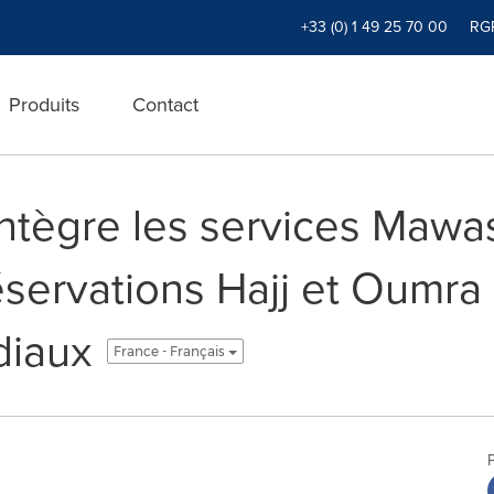
+33 (0) 1 49 25 70 00
RG
Produits
Contact
ntègre les services Maw
réservations Hajj et Oumra 
iaux
France - Français