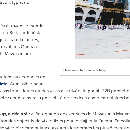
divers types de
és à travers le monde
ue du Sud, l'Indonésie,
quie, parmi d'autres,
éservations Oumra et
aits Mawasim aux
Mawasim integrates with Maqam
utions aux agences de
inte
. Admissible pour
isas touristiques ou des visas à l'arrivée, le portail B2B permet 
abie saoudite avec la possibilité de services complémentaires hor
p, a déclaré :
« L'intégration des services de Mawasim à Maqa
ion des objectifs de visite fixés pour le Hajj et la Oumra. En col
service récemment lancé assurera les normes les plus élevées de 