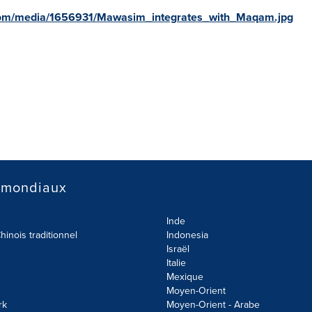
com/media/1656931/Mawasim_integrates_with_Maqam.jpg
 mondiaux
Inde
hinois traditionnel
Indonesia
Israël
Italie
Mexique
Moyen-Orient
rk
Moyen-Orient - Arabe