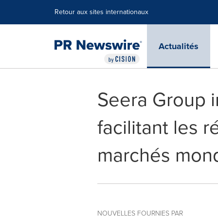
Déclaration d'accessibilité
Sauter la navigation
Retour aux sites internationaux
Actualités
Seera Group i
facilitant les 
marchés mond
NOUVELLES FOURNIES PAR