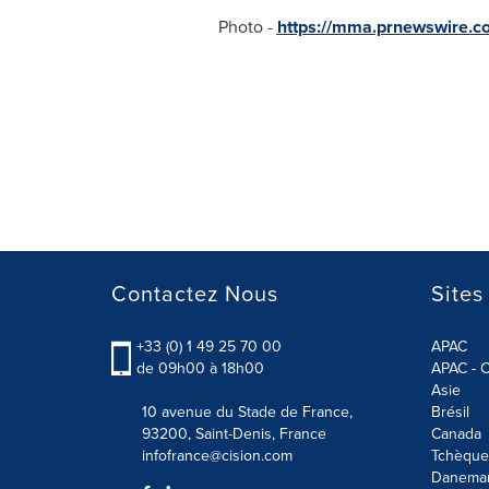
Photo -
https://mma.prnewswire.
Contactez Nous
Sites
+33 (0) 1 49 25 70 00
APAC
de 09h00 à 18h00
APAC - C
Asie
10 avenue du Stade de France,
Brésil
93200, Saint-Denis, France
Canada
infofrance@cision.com
Tchèque
Danema