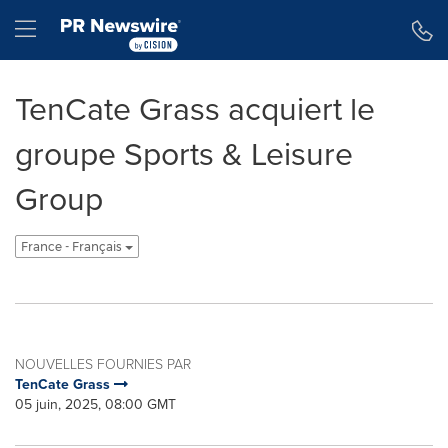
Déclaration d'accessibilité
Sauter la navigation
Hamburger menu
TenCate Grass acquiert le
groupe Sports & Leisure
Group
France - Français
NOUVELLES FOURNIES PAR
TenCate Grass
05 juin, 2025, 08:00 GMT