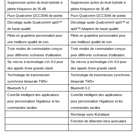
Suppression active du bruit hybride à
Suppression active du bruit hybride à
pleine fréquence de 35 dB.
pleine fréquence de 35 dB.
Puce Qualcomm QCC3046 de pointe.
Puce Qualcomm QCC3046 de pointe.
Décodage audio Qualcomm® aptX™
Décodage audio Qualcomm® aptX™ et
de haute qualité.
aptX™ Adaptive de haute qualité
Pilote en graphène personnalisé pour
Pilote en graphène personnalisé pour
une meilleure qualité de son.
une meilleure qualité de son.
Trois modes de commutation conçus
Trois modes de commutation conçus
pour différents scénarios d'utilisation.
pour différents scénarios d'utilisation.
Six micros à technologie cVc 8.0 pour
Six micros à technologie cVc 8.0 pour
des appels d'une grande clarté.
des appels d'une grande clarté.
Technologie de transmission
Technologie de transmission synchrone
synchrone binaurale TWS+
binaurale TWS+
Bluetooth 5.2.
Bluetooth 5.2.
Contrôle intelligent des applications
Contrôle intelligent des applications
pour personnaliser l'égaliseur et les
pour personnaliser l'égaliseur et les
commandes tactiles
commandes tactiles
Recharge sans fil pratique
Fonction de détection intra-auriculaire