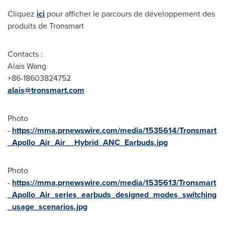
Cliquez
ici
pour afficher le parcours de développement des
produits de Tronsmart
Contacts :
Alais Wang
+86-18603824752
alais@tronsmart.com
Photo
-
https://mma.prnewswire.com/media/1535614/Tronsmart
_Apollo_Air_Air__Hybrid_ANC_Earbuds.jpg
Photo
-
https://mma.prnewswire.com/media/1535613/Tronsmart
_Apollo_Air_series_earbuds_designed_modes_switching
_usage_scenarios.jpg