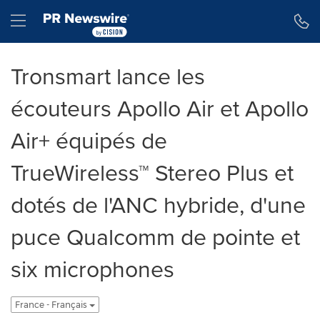
Déclaration d'accessibilité
Sauter la navigation
Hamburger menu
Tronsmart lance les
écouteurs Apollo Air et Apollo
Air+ équipés de
TrueWireless™ Stereo Plus et
dotés de l'ANC hybride, d'une
puce Qualcomm de pointe et
six microphones
France - Français