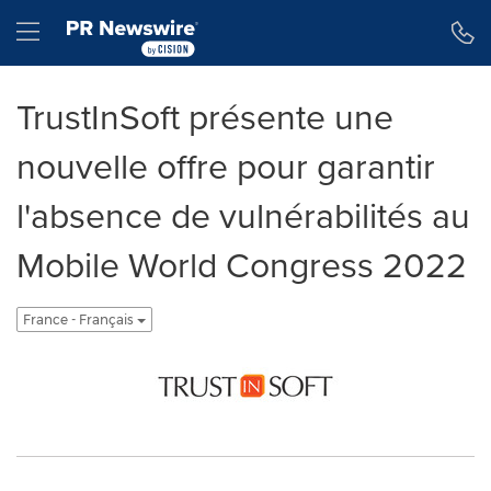
Déclaration d'accessibilité
Sauter la navigation
Hamburger menu
TrustInSoft présente une
nouvelle offre pour garantir
l'absence de vulnérabilités au
Mobile World Congress 2022
France - Français