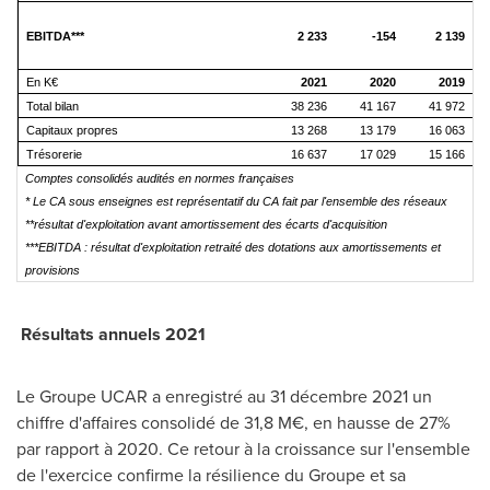
EBITDA***
2 233
-154
2 139
En K€
2021
2020
2019
Total bilan
38 236
41 167
41 972
Capitaux propres
13 268
13 179
16 063
Trésorerie
16 637
17 029
15 166
Comptes consolidés audités en normes françaises
* Le CA sous enseignes est représentatif du CA fait par l'ensemble des réseaux
**résultat d'exploitation avant amortissement des écarts d'acquisition
***EBITDA : résultat d'exploitation retraité des dotations aux amortissements et
provisions
Résultats annuels 2021
Le Groupe UCAR a enregistré au 31 décembre 2021 un
chiffre d'affaires consolidé de 31,8 M€, en hausse de 27%
par rapport à 2020. Ce retour à la croissance sur l'ensemble
de l'exercice confirme la résilience du Groupe et sa