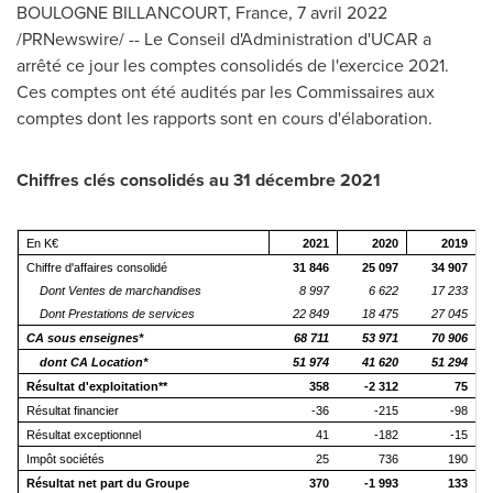
BOULOGNE BILLANCOURT,
France
, 7 avril 2022
/PRNewswire/ --
Le Conseil
d'Administration d'UCAR a
arrêté ce jour les comptes consolidés de l'exercice 2021.
Ces comptes ont été audités par les Commissaires aux
comptes dont les rapports sont en cours d'élaboration.
Chiffres clés consolidés au 31 décembre 2021
En K€
2021
2020
2019
Chiffre d'affaires consolidé
31 846
25 097
34 907
Dont Ventes de marchandises
8 997
6 622
17 233
Dont Prestations de services
22 849
18 475
27 045
CA sous enseignes*
68 711
53 971
70 906
dont CA Location*
51 974
41 620
51 294
Résultat d'exploitation**
358
-2 312
75
Résultat financier
-36
-215
-98
Résultat exceptionnel
41
-182
-15
Impôt sociétés
25
736
190
Résultat net part du Groupe
370
-1 993
133