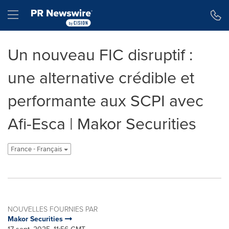
Déclaration d'accessibilité
Sauter la navigation
Hamburger menu
Un nouveau FIC disruptif :
une alternative crédible et
performante aux SCPI avec
Afi-Esca | Makor Securities
France - Français
NOUVELLES FOURNIES PAR
Makor Securities