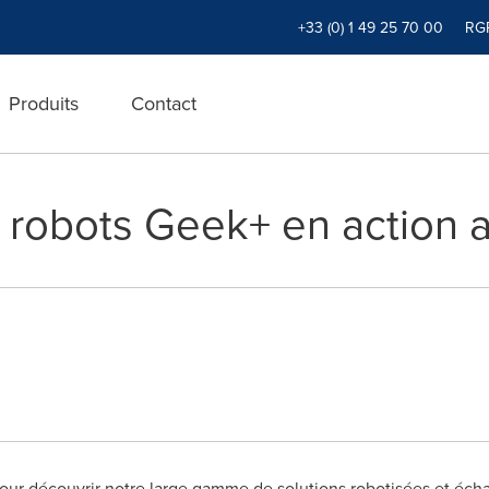
+33 (0) 1 49 25 70 00
RG
Produits
Contact
s robots Geek+ en action 
ur découvrir notre large gamme de solutions robotisées et écha