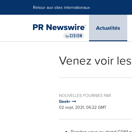
Déclaration d'accessibilité
Sauter la navigation
Retour aux sites internationaux
Actualités
Venez voir le
NOUVELLES FOURNIES PAR
Geek+
02 sept, 2021, 06:22 GMT
Rendez-vous au stand C061 po