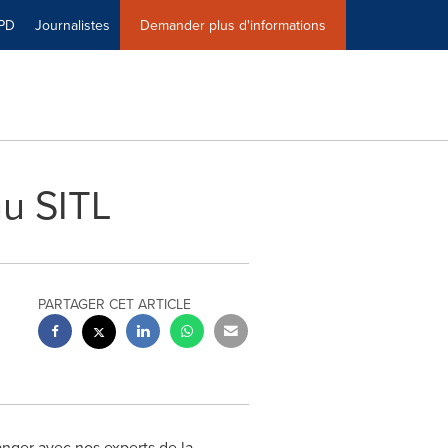
PD
Journalistes
Demander plus d'informations
au SITL
PARTAGER CET ARTICLE
nger avec nos experts de la