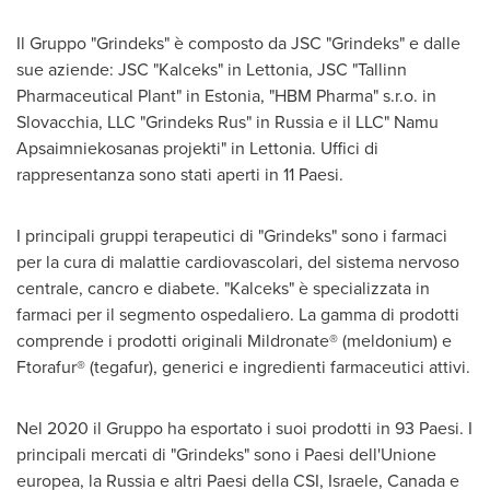
Il Gruppo "Grindeks" è composto da JSC "Grindeks" e dalle
sue aziende: JSC "Kalceks" in Lettonia, JSC "Tallinn
Pharmaceutical Plant" in
Estonia
, "HBM Pharma" s.r.o. in
Slovacchia, LLC "Grindeks Rus" in
Russia
e il LLC" Namu
Apsaimniekosanas projekti" in Lettonia. Uffici di
rappresentanza sono stati aperti in 11 Paesi.
I principali gruppi terapeutici di "Grindeks" sono i farmaci
per la cura di malattie cardiovascolari, del sistema nervoso
centrale, cancro e diabete. "Kalceks" è specializzata in
farmaci per il segmento ospedaliero. La gamma di prodotti
comprende i prodotti originali Mildronate® (meldonium) e
Ftorafur® (tegafur), generici e ingredienti farmaceutici attivi.
Nel 2020 il Gruppo ha esportato i suoi prodotti in 93 Paesi. I
principali mercati di "Grindeks" sono i Paesi dell'Unione
europea, la
Russia
e altri Paesi della CSI, Israele,
Canada
e