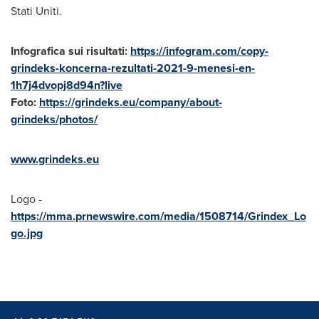
Stati Uniti.
Infografica sui risultati:
https://infogram.com/copy-
grindeks-koncerna-rezultati-2021-9-menesi-en-
1h7j4dvopj8d94n?live
Foto:
https://grindeks.eu/company/about-
grindeks/photos/
www.grindeks.eu
Logo -
https://mma.prnewswire.com/media/1508714/Grindex_Lo
go.jpg