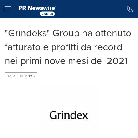
Dichiarazione di accessibilità
Salta la navigazione
Hamburger menu
"Grindeks" Group ha ottenuto
fatturato e profitti da record
nei primi nove mesi del 2021
Italia - Italiano