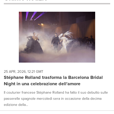
will
cause
content
on
this
page
to
change.
News
listings
will
update
as
each
25 APR, 2026, 12:21 GMT
option
Stéphane Rolland trasforma la Barcelona Bridal
is
Night in una celebrazione dell'amore
selected.
Il couturier francese Stéphane Rolland ha fatto il suo debutto sulle
passerelle spagnole mercoledì sera in occasione della decima
edizione della...