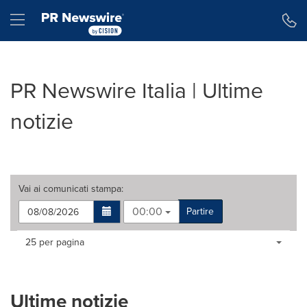
Dichiarazione di accessibilità
Salta la navigazione
Hamburger menu
PR Newswire Italia | Ultime
notizie
Vai ai
comunicati stampa
:
00:00
Partire
Making
Items per page:
25 per pagina
a
selection
with
these
Ultime notizie
dropdown