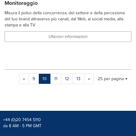
Monitoraggio
Misura il polso della concorrenza, del settore e della percezione
del tuo brand attraverso più canali, dal Web, ai social media, alla
stampa e alla TV
Ulteriori informazioni
Making
Items per page:
«
9
10
11
12
13
»
25 per pagina
a
selection
with
these
dropdown
will
cause
+44 (0)20 7454 5110
content
da 8 AM - 5 PM GMT
on