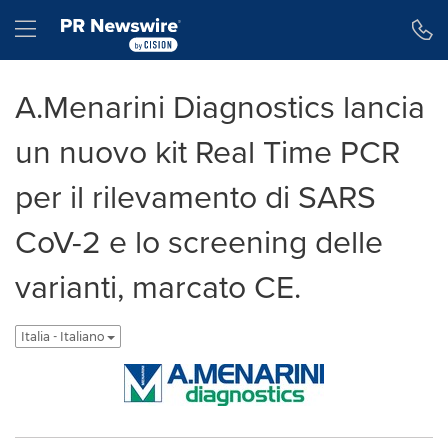
Dichiarazione di accessibilità
Salta la navigazione
Hamburger menu
A.Menarini Diagnostics lancia
un nuovo kit Real Time PCR
per il rilevamento di SARS
CoV-2 e lo screening delle
varianti, marcato CE.
Italia - Italiano