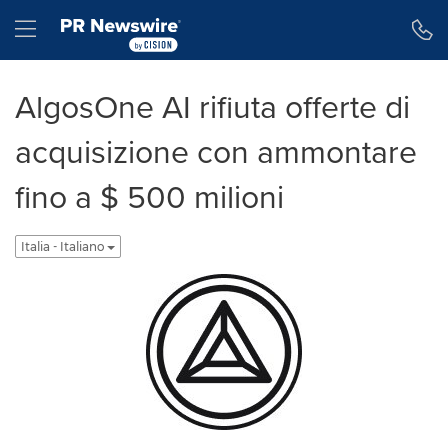
Dichiarazione di accessibilità
Salta la navigazione
Hamburger menu
AlgosOne AI rifiuta offerte di
acquisizione con ammontare
fino a $ 500 milioni
Italia - Italiano