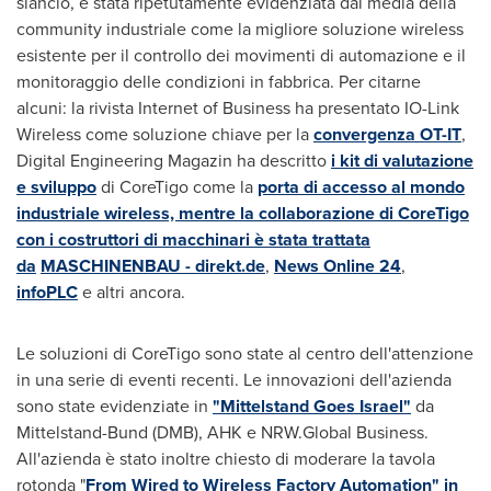
slancio, è stata ripetutamente evidenziata dai media della
community industriale come la migliore soluzione wireless
esistente per il controllo dei movimenti di automazione e il
monitoraggio delle condizioni in fabbrica. Per citarne
alcuni: la rivista Internet of Business ha presentato IO-Link
Wireless come soluzione chiave per la
convergenza OT-IT
,
Digital Engineering Magazin ha descritto
i kit di valutazione
e sviluppo
di CoreTigo come la
porta di accesso al mondo
industriale wireless, mentre la collaborazione di CoreTigo
con i costruttori di macchinari è stata trattata
da
MASCHINENBAU - direkt.de
,
News Online 24
,
infoPLC
e altri ancora.
Le soluzioni di CoreTigo sono state al centro dell'attenzione
in una serie di eventi recenti. Le innovazioni dell'azienda
sono state evidenziate in
"Mittelstand Goes Israel"
da
Mittelstand-Bund (DMB), AHK e NRW.Global Business.
All'azienda è stato inoltre chiesto di moderare la tavola
rotonda "
From Wired to Wireless Factory Automation" in