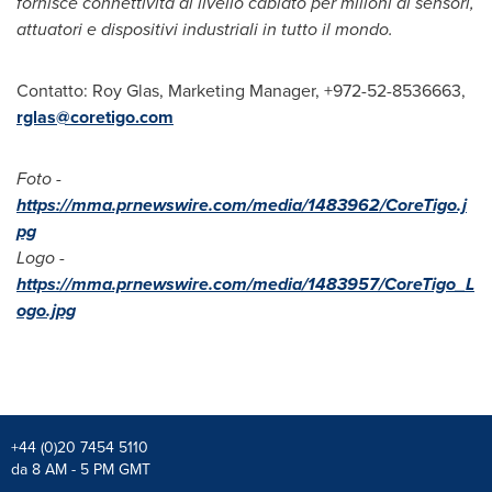
fornisce connettività di livello cablato per milioni di sensori,
attuatori e dispositivi industriali in tutto il mondo.
Contatto:
Roy Glas
, Marketing Manager, +972-52-8536663,
rglas@coretigo.com
Foto -
https://mma.prnewswire.com/media/1483962/CoreTigo.j
pg
Logo -
https://mma.prnewswire.com/media/1483957/CoreTigo_L
ogo.jpg
+44 (0)20 7454 5110
da 8 AM - 5 PM GMT